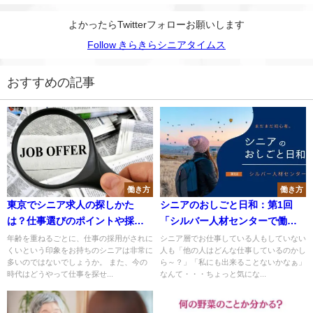
よかったらTwitterフォローお願いします
Follow きらきらシニアタイムス
おすすめの記事
働き方
働き方
東京でシニア求人の探しかた
シニアのおしごと日和：第1回
は？仕事選びのポイントや採用
「シルバー人材センターで働い
されにくい理由を解説！
てみた」
年齢を重ねるごとに、仕事の採用がされに
シニア層でお仕事している人もしていない
くいという印象をお持ちのシニアは非常に
人も「他の人はどんな仕事しているのかし
多いのではないでしょうか。 また、今の
ら～？」「私にも出来ることないかなぁ」
時代はどうやって仕事を探せ...
なんて・・・ちょっと気にな...