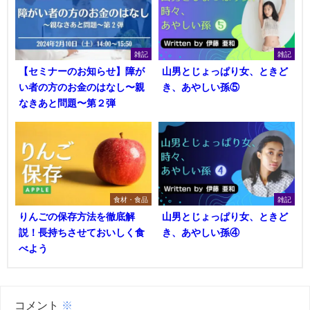
雑記
雑記
【セミナーのお知らせ】障が
山男とじょっぱり女、ときど
い者の⽅のお⾦のはなし〜親
き、あやしい孫⑤
なきあと問題〜第２弾
食材・食品
雑記
りんごの保存方法を徹底解
山男とじょっぱり女、ときど
説！長持ちさせておいしく食
き、あやしい孫④
べよう
コメント
※