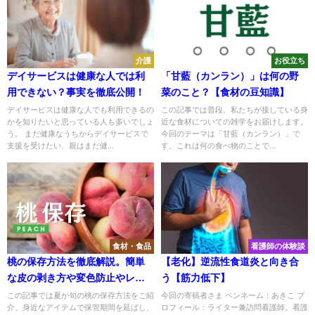
介護
お役立ち
デイサービスは健康な人では利
「甘藍（カンラン）」は何の野
用できない？事実を徹底公開！
菜のこと？【食材の豆知識】
デイサービスは健康な人でも利用できるの
この記事では普段、私たちが接している身
かを知りたいと思っている人も多いでしょ
近な食材についての雑学をお届けします。
う。 まだ健康なうちからデイサービスで
今回のテーマは「甘藍（カンラン）」で
支援を受けたい、親はまだ健...
す。これは何の食べ物のことで...
食材・食品
看護師の体験談
桃の保存方法を徹底解説。簡単
【老化】逆流性食道炎と向き合
な皮の剥き方や変色防止やレシ
う【筋力低下】
ピまで
この記事では夏が旬の桃の保存方法をご紹
今回の寄稿者さま ペンネーム：あきこ プ
介。身近なアイテムで保管期間を延ばし、
ロフィール：ライター兼訪問看護師。看護