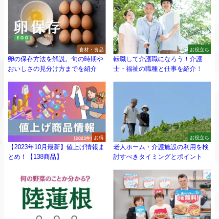
食材・食品
お役立ち
卵の保存方法を解説。旬の時期や
転職して介護職になろう！介護
おいしさの見分け方までを紹介
士・福祉の職種と仕事を紹介！
お得
お役立ち
【2023年10月最新】値上げ情報ま
老人ホーム・介護施設の利用を検
とめ！【138商品】
討すべきタイミングとポイント