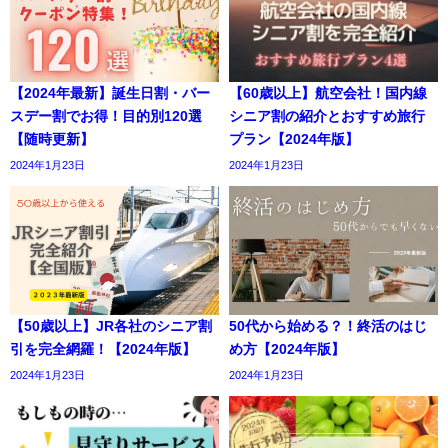
【2024年最新】誕生日割・バー
【60歳以上】航空会社！国内線
スデー割でお得！目的別120選
シニア割の紹介とおすすめ旅行
【随時更新】
プラン【2024年版】
2024年1月23日
2024年1月23日
【50歳以上】JR各社のシニア割
50代から始める？！終活のはじ
引を完全網羅！【2024年版】
め方【2024年版】
2024年1月23日
2024年1月23日