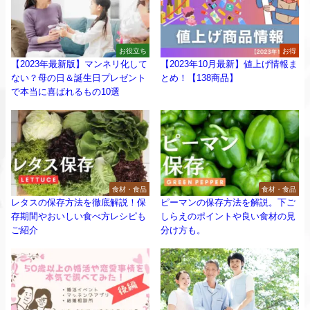
お役立ち
お得
【2023年最新版】マンネリ化して
【2023年10月最新】値上げ情報ま
ない？母の日＆誕生日プレゼント
とめ！【138商品】
で本当に喜ばれるもの10選
食材・食品
食材・食品
レタスの保存方法を徹底解説！保
ピーマンの保存方法を解説。下ご
存期間やおいしい食べ方レシピも
しらえのポイントや良い食材の見
ご紹介
分け方も。