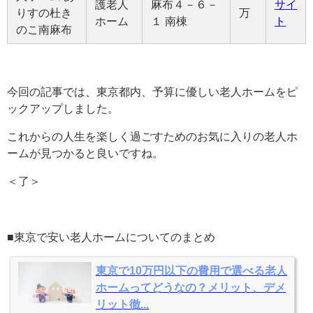
護老人
麻布４－６－
サイ
りすの杜き
万
ホーム
１ 南棟
ト
のこ南麻布
今回の記事では、東京都内、予算に優しい老人ホームをピ
ックアップしました。
これからの人生を楽しく過ごすためのお気に入りの老人ホ
ームが見つかると良いですね。
＜了＞
■東京で安い老人ホームについてのまとめ
東京で10万円以下の費用で選べる老人
ホームってどうなの？メリット、デメ
リット徹...