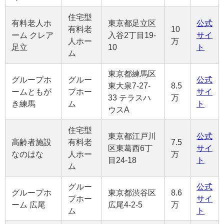
住宅型
有料老人ホ
東京都足立区
公式
有料老
10
ーム クレア
入谷2丁目19-
サイ
人ホー
万
足立
10
ト
ム
東京都練馬区
グループホ
グルー
公式
東大泉7-27-
8.5
ームともが
プホー
サイ
33 テラスハ
万
き練馬
ム
ト
ウスA
住宅型
東京都江戸川
公式
高齢者施設
有料老
7.5
区東葛西6丁
サイ
なのはな
人ホー
万
目24-18
ト
ム
グルー
公式
グループホ
東京都渋谷区
8.6
プホー
サイ
ーム 広尾
広尾4-2-5
万
ム
ト