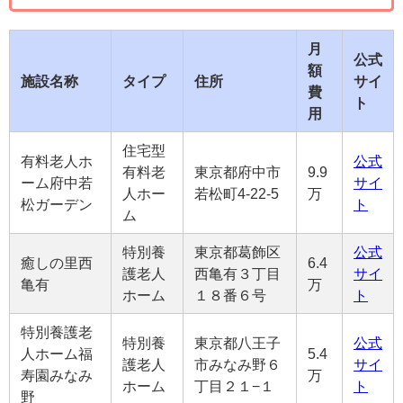
月
公式
額
施設名称
タイプ
住所
サイ
費
ト
用
住宅型
有料老人ホ
公式
有料老
東京都府中市
9.9
ーム府中若
サイ
人ホー
若松町4-22-5
万
松ガーデン
ト
ム
特別養
東京都葛飾区
公式
癒しの里西
6.4
護老人
西亀有３丁目
サイ
亀有
万
ホーム
１８番６号
ト
特別養護老
特別養
東京都八王子
公式
人ホーム福
5.4
護老人
市みなみ野６
サイ
寿園みなみ
万
ホーム
丁目２１−１
ト
野