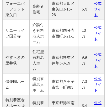
フォーエバ
東京都大田区
公式
高齢者
ーフラット
東矢口3-15-
6万
サイ
住宅
東矢口
26
ト
介護付
公式
サニーライ
き有料
東京都国分寺
10
サイ
フ国分寺
老人ホ
市西町1-21-1
万
ト
ーム
住宅型
公式
やすらぎの
有料老
東京都杉並区
9.9
サイ
里井荻
人ホー
井草3-8-19
万
ト
ム
特別養
公式
偕楽園ホー
東京都八王子
7.3
護老人
サイ
ム
市宮下町983
万
ホーム
ト
特別養護老
特別養
東京都港区南
公式
人ホーム あ
3.4