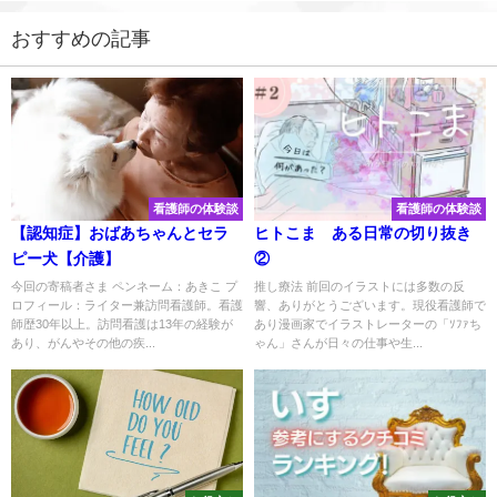
おすすめの記事
看護師の体験談
看護師の体験談
【認知症】おばあちゃんとセラ
ヒトこま ある日常の切り抜き
ピー犬【介護】
②
今回の寄稿者さま ペンネーム：あきこ プ
推し療法 前回のイラストには多数の反
ロフィール：ライター兼訪問看護師。看護
響、ありがとうございます。現役看護師で
師歴30年以上。訪問看護は13年の経験が
あり漫画家でイラストレーターの「ｿﾌｧち
あり、がんやその他の疾...
ゃん」さんが日々の仕事や生...