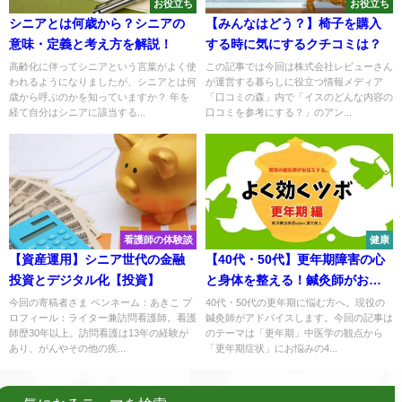
お役立ち
お役立ち
シニアとは何歳から？シニアの
【みんなはどう？】椅子を購入
意味・定義と考え方を解説！
する時に気にするクチコミは？
高齢化に伴ってシニアという言葉がよく使
この記事では今回は株式会社レビューさん
われるようになりましたが、シニアとは何
が運営する暮らしに役立つ情報メディア
歳から呼ぶのかを知っていますか？ 年を
「口コミの森」内で「イスのどんな内容の
経て自分はシニアに該当する...
口コミを参考にする？」のアン...
看護師の体験談
健康
【資産運用】シニア世代の金融
【40代・50代】更年期障害の心
投資とデジタル化【投資】
と身体を整える！鍼灸師がおす
すめするツボ5選
今回の寄稿者さま ペンネーム：あきこ プ
40代・50代の更年期に悩む方へ。現役の
ロフィール：ライター兼訪問看護師。看護
鍼灸師がアドバイスします。今回の記事は
師歴30年以上。訪問看護は13年の経験が
のテーマは「更年期」中医学の観点から
あり、がんやその他の疾...
「更年期症状」にお悩みの4...