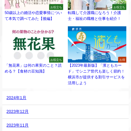
お役立ち
お役立ち
50歳以上の婚活や恋愛事情につい
転職して介護職になろう！介護
て本気で調べてみた【後編】
士・福祉の職種と仕事を紹介！
お役立ち
お得
「無花果」は何の果実のこと？読
【2023年最新版】「濱ともカー
める？【食材の豆知識】
ド」でシニア世代も楽しく節約！
横浜市が提供する割引サービスを
活用しよう
2024年1月
2023年12月
2023年11月