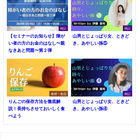
雑記
雑記
【セミナーのお知らせ】障が
山男とじょっぱり女、ときど
い者の⽅のお⾦のはなし〜親
き、あやしい孫⑤
なきあと問題〜第２弾
食材・食品
雑記
りんごの保存方法を徹底解
山男とじょっぱり女、ときど
説！長持ちさせておいしく食
き、あやしい孫④
べよう