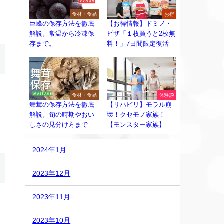
食材・食品
お得
巨峰の保存方法を徹底
【お得情報】ドミノ・
解説。常温から冷凍保
ピザ「１枚買うと2枚無
存まで。
料！」7日間限定復活
食材・食品
体験談
舞茸の保存方法を徹底
【リハビリ】モラル崩
解説。旬の時期やおい
壊！クセモノ家族！
しさの見分け方まで
【モンスター家族】
2024年1月
2023年12月
2023年11月
2023年10月