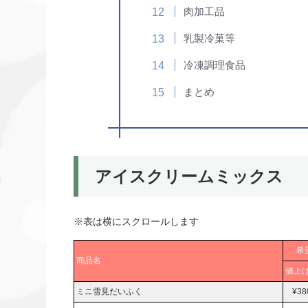
肉加工品
乳製冷菓等
冷凍調理食品
まとめ
アイスクリームミックス
※表は横にスクロールします
希
商品名
値上
ミニ雪見だいふく
¥38