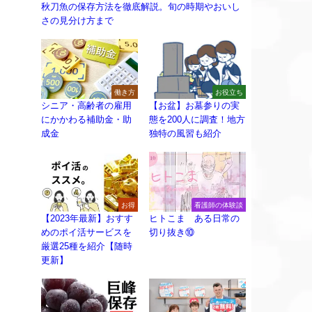
秋刀魚の保存方法を徹底解説。旬の時期やおいし
さの見分け方まで
働き方
お役立ち
シニア・高齢者の雇用
【お盆】お墓参りの実
にかかわる補助金・助
態を200人に調査！地方
成金
独特の風習も紹介
お得
看護師の体験談
【2023年最新】おすす
ヒトこま ある日常の
めのポイ活サービスを
切り抜き⑩
厳選25種を紹介【随時
更新】