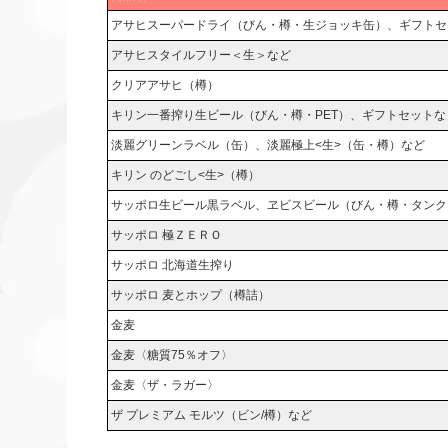
アサヒスーパードライ（びん・樽・生ジョッキ缶）、ギフトセ
アサヒスタイルフリー＜生＞など
クリアアサヒ（樽）
キリン一番搾り生ビール（びん・樽・PET）、ギフトセットな
淡麗グリーンラベル（缶）、淡麗極上<生>（缶・樽）など
キリン のどごし<生>（樽）
サッポロ生ビール黒ラベル、ヱビスビール（びん・樽・タンク
サッポロ 極ＺＥＲＯ
サッポロ 北海道生搾り
サッポロ 麦とホップ（樽詰）
金麦
金麦〈糖質75％オフ〉
金麦〈ザ・ラガー〉
ザ プレミアム モルツ（ビン/樽）など