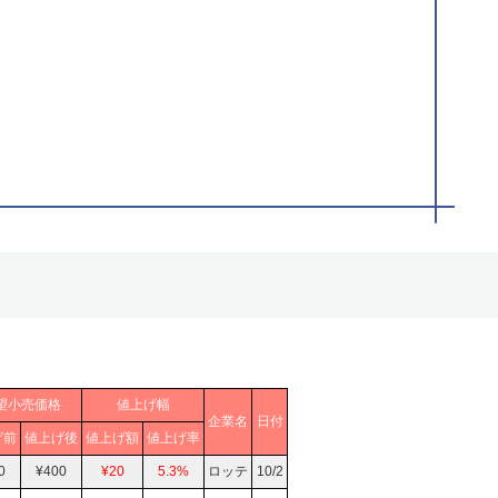
望小売価格
値上げ幅
企業名
日付
げ前
値上げ後
値上げ額
値上げ率
0
¥400
¥20
5.3%
ロッテ
10/2