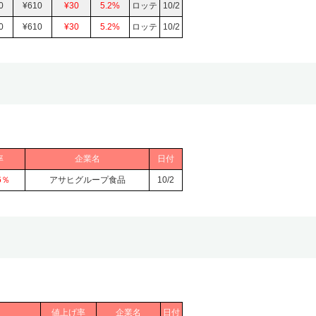
0
¥610
¥30
5.2%
ロッテ
10/2
0
¥610
¥30
5.2%
ロッテ
10/2
率
企業名
日付
6％
アサヒグループ食品
10/2
値上げ率
企業名
日付