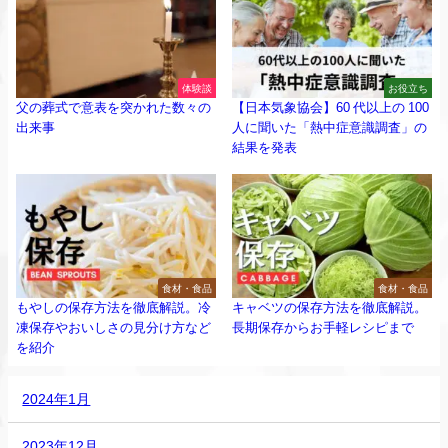
体験談
お役立ち
父の葬式で意表を突かれた数々の
【日本気象協会】60 代以上の 100
出来事
人に聞いた「熱中症意識調査」の
結果を発表
食材・食品
食材・食品
もやしの保存方法を徹底解説。冷
キャベツの保存方法を徹底解説。
凍保存やおいしさの見分け方など
長期保存からお手軽レシピまで
を紹介
2024年1月
2023年12月