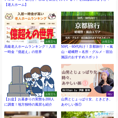
【老人ホーム】
お役立ち
お役立ち
高級老人ホームランキング！入居
50代・60代向け！京都旅行！＜嵐
一時金『億超え』の世界
山・嵯峨野＞名所・グルメ・宿泊
施設のおすすめスポット
お役立ち
雑記
【お盆】お墓参りの実態を200人
山男とじょっぱり女、ときどき、
に調査！地方独特の風習も紹介
あやしい孫①